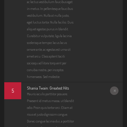
ac lectus vestibulum faucibus eget
in metus. In pellentesque faucibus
vestibulum. Nulla at nulla justo,
eget luctus tortor. Nulla facilisi. Duis
aliquet egestas purus in blandit.
Curabitur vulputate, ligula lacinia
scelerisque tempor, lacus lacus
ornare ante, ac egestas est urna sit
amet arcu. Class aptent taciti
sociosqu ad litora torquent per
conubia nostra, per inceptos
himenaeos. Sed molestie.
Shania Twain: Greatest Hits
5
Mauris iaculis porttitor posuere.
Error
Praesent id metus massa, ut blandit
loadin
odio. Proin quis tortor orci. Etiam at
g:
risus et justo dignissim congue.
"http:
Donec congue lacinia dui, a porttitor
//mus