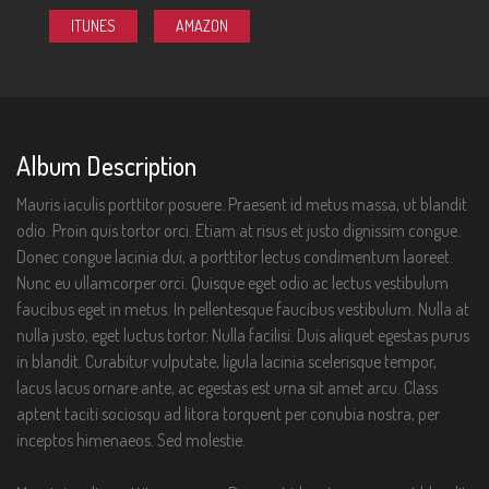
n
ITUNES
AMAZON
Album Description
Mauris iaculis porttitor posuere. Praesent id metus massa, ut blandit
odio. Proin quis tortor orci. Etiam at risus et justo dignissim congue.
Donec congue lacinia dui, a porttitor lectus condimentum laoreet.
Nunc eu ullamcorper orci. Quisque eget odio ac lectus vestibulum
faucibus eget in metus. In pellentesque faucibus vestibulum. Nulla at
nulla justo, eget luctus tortor. Nulla facilisi. Duis aliquet egestas purus
in blandit. Curabitur vulputate, ligula lacinia scelerisque tempor,
lacus lacus ornare ante, ac egestas est urna sit amet arcu. Class
aptent taciti sociosqu ad litora torquent per conubia nostra, per
inceptos himenaeos. Sed molestie.