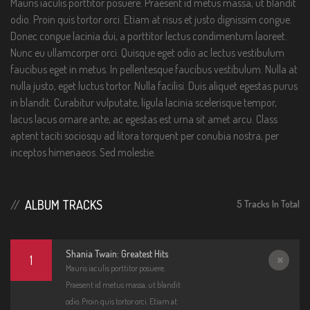
Mauris iaculis porttitor posuere. Praesent id metus massa, ut blandit
odio. Proin quis tortor orci. Etiam at risus et justo dignissim congue.
Donec congue lacinia dui, a porttitor lectus condimentum laoreet.
Nunc eu ullamcorper orci. Quisque eget odio ac lectus vestibulum
faucibus eget in metus. In pellentesque faucibus vestibulum. Nulla at
nulla justo, eget luctus tortor. Nulla facilisi. Duis aliquet egestas purus
in blandit. Curabitur vulputate, ligula lacinia scelerisque tempor,
lacus lacus ornare ante, ac egestas est urna sit amet arcu. Class
aptent taciti sociosqu ad litora torquent per conubia nostra, per
inceptos himenaeos. Sed molestie.
ALBUM TRACKS
5 Tracks In Total
Shania Twain: Greatest Hits
1
Mauris iaculis porttitor posuere.
Error
Praesent id metus massa, ut blandit
loadin
odio. Proin quis tortor orci. Etiam at