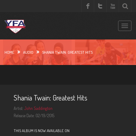
S
k
i
p
T
t
o
o
g
c
g
HOME
AUDIO
SHANIA TWAIN: GREATEST HITS
o
l
n
e
t
n
e
a
n
v
t
i
Shania Twain: Greatest Hits
g
a
Artist:
John Saddington
t
Release Date: 02/19/2015
i
o
THIS ALBUM IS NOW AVAILABLE ON