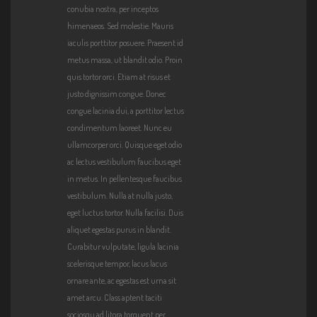
p3"
conubia nostra, per inceptos
himenaeos. Sed molestie. Mauris
iaculis porttitor posuere. Praesent id
metus massa, ut blandit odio. Proin
quis tortor orci. Etiam at risus et
justo dignissim congue. Donec
congue lacinia dui, a porttitor lectus
condimentum laoreet. Nunc eu
ullamcorper orci. Quisque eget odio
ac lectus vestibulum faucibus eget
in metus. In pellentesque faucibus
vestibulum. Nulla at nulla justo,
eget luctus tortor. Nulla facilisi. Duis
aliquet egestas purus in blandit.
Curabitur vulputate, ligula lacinia
scelerisque tempor, lacus lacus
ornare ante, ac egestas est urna sit
amet arcu. Class aptent taciti
sociosqu ad litora torquent per