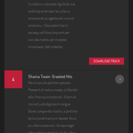
Curabitur vulputate, ligula lacinia
scelerisque tempor, lacus lacus
ornare ante, ac egestas est urna sit
amet arcu. Class aptent taciti
sociosqu ad litora torquent per
conubia nostra, per inceptos
himenaeos. Sed molestie.
DOWNLOAD TRACK
Shania Twain: Greatest Hits
4
Mauris iaculis porttitor posuere.
Error
Praesent id metus massa, ut blandit
loadin
odio. Proin quis tortor orci. Etiam at
g:
risus et justo dignissim congue.
"http:
Donec congue lacinia dui, a porttitor
//mus
lectus condimentum laoreet. Nunc
ic.the
eu ullamcorper orci. Quisque eget
meart
odio ac lectus vestibulum faucibus