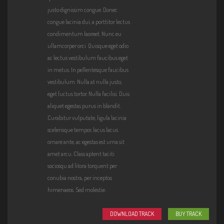
justo dignissim congue. Donec
congue lacinia dui, a porttitor lectus
condimentum laoreet. Nunc eu
ullamcorper orci. Quisque eget odio
ac lectus vestibulum faucibus eget
in metus. In pellentesque faucibus
vestibulum. Nulla at nulla justo,
eget luctus tortor. Nulla facilisi. Duis
aliquet egestas purus in blandit.
Curabitur vulputate, ligula lacinia
scelerisque tempor, lacus lacus
ornare ante, ac egestas est urna sit
amet arcu. Class aptent taciti
sociosqu ad litora torquent per
conubia nostra, per inceptos
himenaeos. Sed molestie.
DOWNLOAD TRACK
BUY TRACK