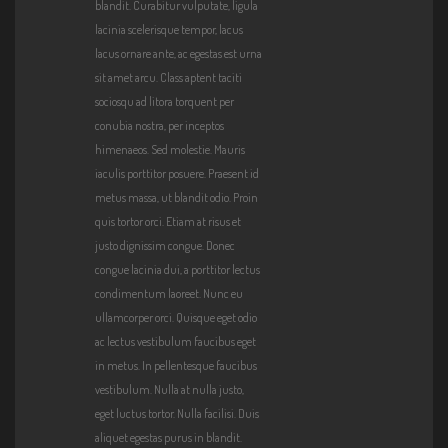
blandit. Curabitur vulputate, ligula
2015/
lacinia scelerisque tempor, lacus
04/co
lacus ornare ante, ac egestas est urna
reissu
sit amet arcu. Class aptent taciti
es.mp
sociosqu ad litora torquent per
3"
conubia nostra, per inceptos
himenaeos. Sed molestie. Mauris
iaculis porttitor posuere. Praesent id
metus massa, ut blandit odio. Proin
quis tortor orci. Etiam at risus et
justo dignissim congue. Donec
congue lacinia dui, a porttitor lectus
condimentum laoreet. Nunc eu
ullamcorper orci. Quisque eget odio
ac lectus vestibulum faucibus eget
in metus. In pellentesque faucibus
vestibulum. Nulla at nulla justo,
eget luctus tortor. Nulla facilisi. Duis
aliquet egestas purus in blandit.