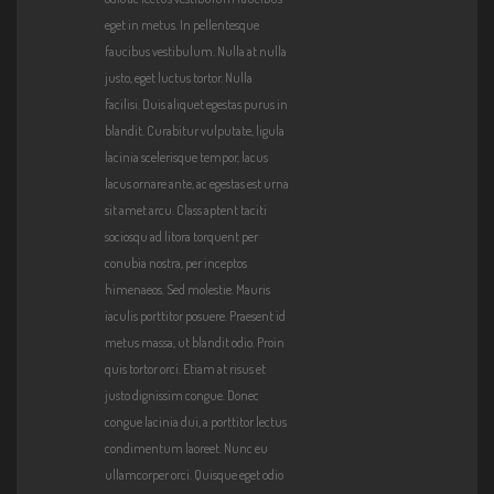
.co/w
eget in metus. In pellentesque
p-
faucibus vestibulum. Nulla at nulla
conte
justo, eget luctus tortor. Nulla
nt/up
facilisi. Duis aliquet egestas purus in
loads/
blandit. Curabitur vulputate, ligula
2015/
lacinia scelerisque tempor, lacus
04/clo
lacus ornare ante, ac egestas est urna
udless
sit amet arcu. Class aptent taciti
days.
sociosqu ad litora torquent per
mp3"
conubia nostra, per inceptos
himenaeos. Sed molestie. Mauris
iaculis porttitor posuere. Praesent id
metus massa, ut blandit odio. Proin
quis tortor orci. Etiam at risus et
justo dignissim congue. Donec
congue lacinia dui, a porttitor lectus
condimentum laoreet. Nunc eu
ullamcorper orci. Quisque eget odio