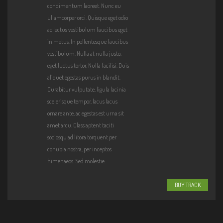
condimentum laoreet. Nunc eu
ullamcorper orci. Quisque eget odio
ac lectus vestibulum faucibus eget
in metus. In pellentesque faucibus
vestibulum. Nulla at nulla justo,
eget luctus tortor. Nulla facilisi. Duis
aliquet egestas purus in blandit.
Curabitur vulputate, ligula lacinia
scelerisque tempor, lacus lacus
ornare ante, ac egestas est urna sit
amet arcu. Class aptent taciti
sociosqu ad litora torquent per
conubia nostra, per inceptos
himenaeos. Sed molestie.
BUY TRACK